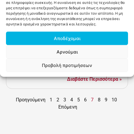
σε πληροφορίες συσκευής. Η συναίνεση σε αυτές τις τεχνολογίες θα
μήνες (Δίμηνη Σύμβαση)...
μας επιτρέψει να επεξεργαζόμαστε δεδομένα όπως η συμπεριφορά
Διαβάστε Περισσότερα »
περιήγησης ή μοναδικά αναγνωριστικά σε αυτόν τον ιστότοπο. Η μη
συναίνεση ή η ανάκληση της συγκατάθεσης μπορεί να επηρεάσει
αρνητικά ορισμένα χαρακτηριστικά και λειτουργίες.
Νομική Πληροφόρηση για
Αποδέχομαι
Συνταξιοδοτικά και Ασφαλιστικά
Ζητήματα στο Δήμο Πλατανιά
Αρνούμαι
Το Κέντρο Κοινότητας Δήμου Πλατανιά, συνεχίζοντας τη
συνεργασία του με το Ινστιτούτο Εργασίας της ΓΣΕΕ
Προβολή προτιμήσεων
Κρήτης, θα διεξάγει δράση “Δια Ζώσης Νομικής
Πληροφόρησης” στο Δημαρχείο...
Διαβάστε Περισσότερα »
Προηγούμενη
1
2
3
4
5
6
7
8
9
10
Επόμενη