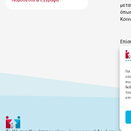
μετα
όπως
Κοιν
Επίσ
προσ
να λ
Για
coo
συν
δε
τον
επη
Πληρ