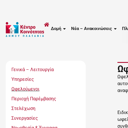
Δομή
Νέα – Ανακοινώσεις
Πλ
Ωφ
Γενικά – Λειτουργία
Ωφελ
Υπηρεσίες
αυτο
Ωφελούμενοι
αναφ
Περιοχή Παρέμβασης
Στελέχωση
Ειδι
Συνεργασίες
ωφελ
συνθ
Νομοθεσία & Έγγραφα