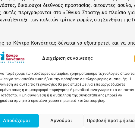
νάστες, δικαιούχοι διεθνούς προστασίας, αιτούντες άσυλο,
 αυτές περιγράφονται στο «Εθνικό Στρατηγικό πλαίσιο για 
ωνική Ένταξη των πολιτών τρίτων χωρών, στη Συνθήκη της Γε
ης το Κέντρο Κοινότητας δύναται να εξυπηρετεί και να υπ
ανατολισμού, μαθητές με μαθησιακές δυσκολίες και γενικ
άβει τις προσφερόμενες υπηρεσίες.
Διαχείριση συναίνεσης
 να παρέχουμε τις καλύτερες εμπειρίες, χρησιμοποιούμε τεχνολογίες όπως τα
kies για την αποθήκευση ή/και την πρόσβαση σε πληροφορίες συσκευής. Η
αίνεση σε αυτές τις τεχνολογίες θα μας επιτρέψει να επεξεργαζόμαστε
δομένα όπως η συμπεριφορά περιήγησης ή μοναδικά αναγνωριστικά σε αυτόν
 ιστότοπο. Η μη συναίνεση ή η ανάκληση της συγκατάθεσης μπορεί να
ρεάσει αρνητικά ορισμένα χαρακτηριστικά και λειτουργίες.
Αποδέχομαι
Αρνούμαι
Προβολή προτιμήσεω
οφορίες
Δημοσιεύσεις
Ανακοινώσεις