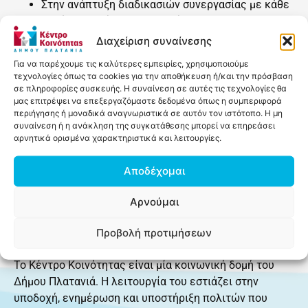
Στην ανάπτυξη διαδικασιών συνεργασίας με κάθε
αρμόδιο φορέα και Υπηρεσία.
Στη δημιουργία δικτύων (και εν γένει, στη
Διαχείριση συναίνεσης
δικτύωση) μεταξύ του Κέντρου Κοινότητας και
Για να παρέχουμε τις καλύτερες εμπειρίες, χρησιμοποιούμε
φορέων που υλοποιούν δράσεις ή ενέργειες
τεχνολογίες όπως τα cookies για την αποθήκευση ή/και την πρόσβαση
σχετικές με το αντικείμενο για τη διασφάλιση, σε
σε πληροφορίες συσκευής. Η συναίνεση σε αυτές τις τεχνολογίες θα
μας επιτρέψει να επεξεργαζόμαστε δεδομένα όπως η συμπεριφορά
τοπικό επίπεδο, της ολιστικής προσέγγισης.
περιήγησης ή μοναδικά αναγνωριστικά σε αυτόν τον ιστότοπο. Η μη
συναίνεση ή η ανάκληση της συγκατάθεσης μπορεί να επηρεάσει
αρνητικά ορισμένα χαρακτηριστικά και λειτουργίες.
Αποδέχομαι
Αρνούμαι
Προβολή προτιμήσεων
Το Κέντρο Κοινότητας είναι μία κοινωνική δομή του
Δήμου Πλατανιά. Η λειτουργία του εστιάζει στην
υποδοχή, ενημέρωση και υποστήριξη πολιτών που