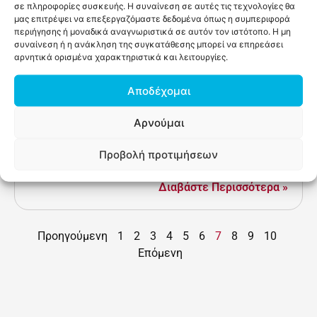
σε πληροφορίες συσκευής. Η συναίνεση σε αυτές τις τεχνολογίες θα
μήνες (Δίμηνη Σύμβαση)...
μας επιτρέψει να επεξεργαζόμαστε δεδομένα όπως η συμπεριφορά
Διαβάστε Περισσότερα »
περιήγησης ή μοναδικά αναγνωριστικά σε αυτόν τον ιστότοπο. Η μη
συναίνεση ή η ανάκληση της συγκατάθεσης μπορεί να επηρεάσει
αρνητικά ορισμένα χαρακτηριστικά και λειτουργίες.
Νομική Πληροφόρηση για
Αποδέχομαι
Συνταξιοδοτικά και Ασφαλιστικά
Ζητήματα στο Δήμο Πλατανιά
Αρνούμαι
Το Κέντρο Κοινότητας Δήμου Πλατανιά, συνεχίζοντας τη
συνεργασία του με το Ινστιτούτο Εργασίας της ΓΣΕΕ
Προβολή προτιμήσεων
Κρήτης, θα διεξάγει δράση “Δια Ζώσης Νομικής
Πληροφόρησης” στο Δημαρχείο...
Διαβάστε Περισσότερα »
Προηγούμενη
1
2
3
4
5
6
7
8
9
10
Επόμενη