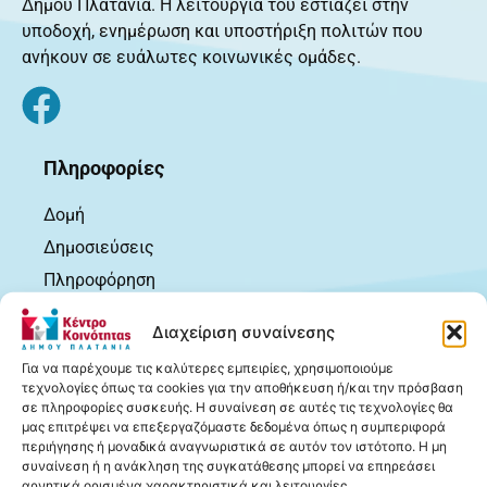
Δήμου Πλατανιά. Η λειτουργία του εστιάζει στην
υποδοχή, ενημέρωση και υποστήριξη πολιτών που
ανήκουν σε ευάλωτες κοινωνικές ομάδες.
Πληροφορίες
Δομή
Δημοσιεύσεις
Πληροφόρηση
Ωφελούμενοι
Διαχείριση συναίνεσης
Χρήσιμα
Για να παρέχουμε τις καλύτερες εμπειρίες, χρησιμοποιούμε
Επικοινωνία
τεχνολογίες όπως τα cookies για την αποθήκευση ή/και την πρόσβαση
σε πληροφορίες συσκευής. Η συναίνεση σε αυτές τις τεχνολογίες θα
μας επιτρέψει να επεξεργαζόμαστε δεδομένα όπως η συμπεριφορά
Δημοσιεύσεις
περιήγησης ή μοναδικά αναγνωριστικά σε αυτόν τον ιστότοπο. Η μη
συναίνεση ή η ανάκληση της συγκατάθεσης μπορεί να επηρεάσει
Ανακοινώσεις
αρνητικά ορισμένα χαρακτηριστικά και λειτουργίες.