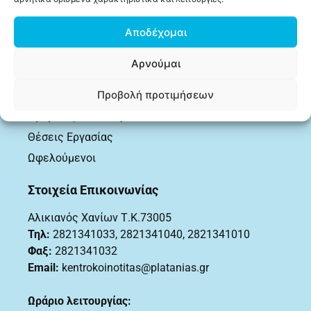
Δελτία Τύπου
Αποδέχομαι
Δια Βίου Μάθηση
Δράσεις
Αρνούμαι
Εκδηλώσεις
Προβολή προτιμήσεων
Επιδόματα
Ημερίδες – Συνέδρια
Θέσεις Εργασίας
Ωφελούμενοι
Στοιχεία Επικοινωνίας
Αλικιανός Χανίων Τ.Κ.73005
Τηλ:
2821341033
,
2821341040, 2821341010
Φαξ:
2821341032
Email:
kentrokoinotitas@platanias.gr
Ωράριο λειτουργίας: