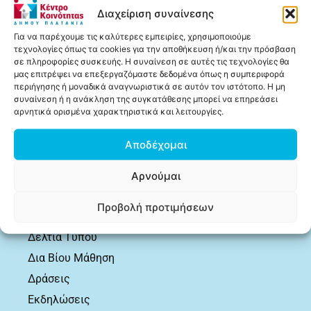
Διαχείριση συναίνεσης
Πληροφορίες
Για να παρέχουμε τις καλύτερες εμπειρίες, χρησιμοποιούμε
τεχνολογίες όπως τα cookies για την αποθήκευση ή/και την πρόσβαση
Δομή
σε πληροφορίες συσκευής. Η συναίνεση σε αυτές τις τεχνολογίες θα
Δημοσιεύσεις
μας επιτρέψει να επεξεργαζόμαστε δεδομένα όπως η συμπεριφορά
περιήγησης ή μοναδικά αναγνωριστικά σε αυτόν τον ιστότοπο. Η μη
Πληροφόρηση
συναίνεση ή η ανάκληση της συγκατάθεσης μπορεί να επηρεάσει
αρνητικά ορισμένα χαρακτηριστικά και λειτουργίες.
Ωφελούμενοι
Χρήσιμα
Αποδέχομαι
Επικοινωνία
Αρνούμαι
Δημοσιεύσεις
Προβολή προτιμήσεων
Ανακοινώσεις
Δελτία Τύπου
Δια Βίου Μάθηση
Δράσεις
Εκδηλώσεις