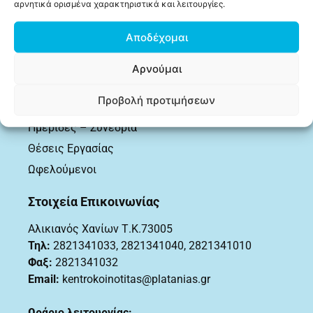
Ανακοινώσεις
αρνητικά ορισμένα χαρακτηριστικά και λειτουργίες.
Δελτία Τύπου
Αποδέχομαι
Δια Βίου Μάθηση
Δράσεις
Αρνούμαι
Εκδηλώσεις
Προβολή προτιμήσεων
Επιδόματα
Ημερίδες – Συνέδρια
Θέσεις Εργασίας
Ωφελούμενοι
Στοιχεία Επικοινωνίας
Αλικιανός Χανίων Τ.Κ.73005
Τηλ:
2821341033
,
2821341040, 2821341010
Φαξ:
2821341032
Email:
kentrokoinotitas@platanias.gr
Ωράριο λειτουργίας: