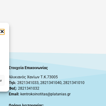
Στοιχεία Επικοινωνίας
Αλικιανός Χανίων Τ.Κ.73005
ν
Τηλ:
2821341033
,
2821341040, 2821341010
Φαξ:
2821341032
Email:
kentrokoinotitas@platanias.gr
Ωράριο λειτουργίας: