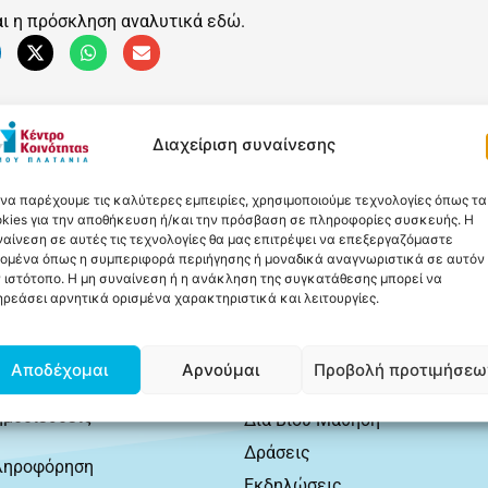
ι η πρόσκληση αναλυτικά
εδώ.
Διαχείριση συναίνεσης
 να παρέχουμε τις καλύτερες εμπειρίες, χρησιμοποιούμε τεχνολογίες όπως τα
kies για την αποθήκευση ή/και την πρόσβαση σε πληροφορίες συσκευής. Η
αίνεση σε αυτές τις τεχνολογίες θα μας επιτρέψει να επεξεργαζόμαστε
δομένα όπως η συμπεριφορά περιήγησης ή μοναδικά αναγνωριστικά σε αυτόν
 ιστότοπο. Η μη συναίνεση ή η ανάκληση της συγκατάθεσης μπορεί να
ρεάσει αρνητικά ορισμένα χαρακτηριστικά και λειτουργίες.
οφορίες
Δημοσιεύσεις
Ανακοινώσεις
ομή
Αποδέχομαι
Αρνούμαι
Προβολή προτιμήσεω
Δελτία Τύπου
ημοσιεύσεις
Δια Βίου Μάθηση
Δράσεις
ληροφόρηση
Εκδηλώσεις