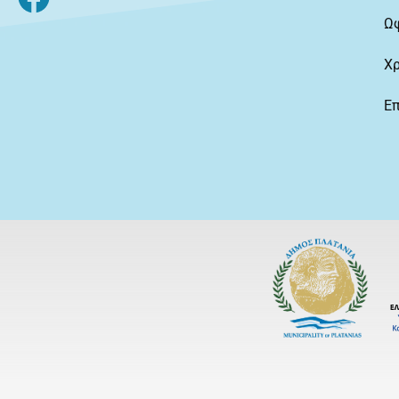
Ω
Χ
Επ