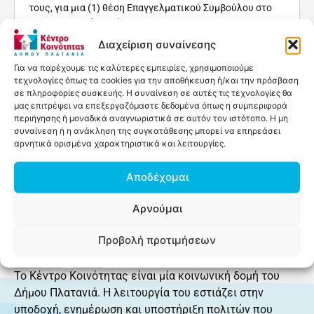
τους, για μια (1) θέση Επαγγελματικού Συμβούλου στο
Περιφερειακό Παράρτημα...
Διαβάστε Περισσότερα »
Διαχείριση συναίνεσης
Για να παρέχουμε τις καλύτερες εμπειρίες, χρησιμοποιούμε
τεχνολογίες όπως τα cookies για την αποθήκευση ή/και την πρόσβαση
σε πληροφορίες συσκευής. Η συναίνεση σε αυτές τις τεχνολογίες θα
Προηγούμενη
1
2
3
4
5
6
7
8
9
10
μας επιτρέψει να επεξεργαζόμαστε δεδομένα όπως η συμπεριφορά
Επόμενη
περιήγησης ή μοναδικά αναγνωριστικά σε αυτόν τον ιστότοπο. Η μη
συναίνεση ή η ανάκληση της συγκατάθεσης μπορεί να επηρεάσει
αρνητικά ορισμένα χαρακτηριστικά και λειτουργίες.
Αποδέχομαι
Αρνούμαι
Προβολή προτιμήσεων
Το Κέντρο Κοινότητας είναι μία κοινωνική δομή του
Δήμου Πλατανιά. Η λειτουργία του εστιάζει στην
υποδοχή, ενημέρωση και υποστήριξη πολιτών που