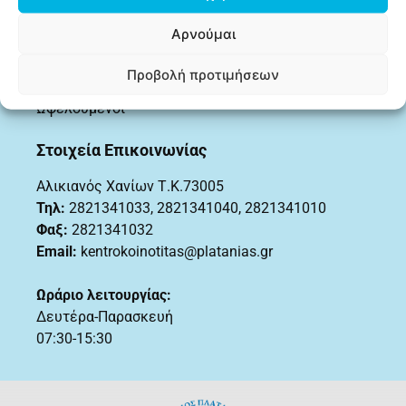
Επιδόματα
Αρνούμαι
Ημερίδες – Συνέδρια
Προβολή προτιμήσεων
Θέσεις Εργασίας
Ωφελούμενοι
Στοιχεία Επικοινωνίας
Αλικιανός Χανίων Τ.Κ.73005
Τηλ:
2821341033
,
2821341040, 2821341010
Φαξ:
2821341032
Email:
kentrokoinotitas@platanias.gr
Ωράριο λειτουργίας:
Δευτέρα-Παρασκευή
07:30-15:30