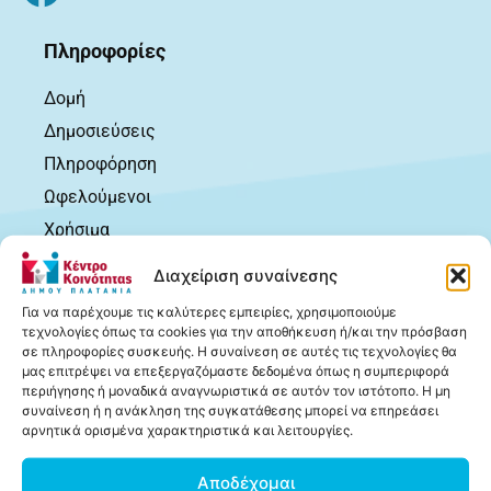
Πληροφορίες
Δομή
Δημοσιεύσεις
Πληροφόρηση
Ωφελούμενοι
Χρήσιμα
Επικοινωνία
Διαχείριση συναίνεσης
Για να παρέχουμε τις καλύτερες εμπειρίες, χρησιμοποιούμε
Δημοσιεύσεις
τεχνολογίες όπως τα cookies για την αποθήκευση ή/και την πρόσβαση
σε πληροφορίες συσκευής. Η συναίνεση σε αυτές τις τεχνολογίες θα
Ανακοινώσεις
μας επιτρέψει να επεξεργαζόμαστε δεδομένα όπως η συμπεριφορά
Δελτία Τύπου
περιήγησης ή μοναδικά αναγνωριστικά σε αυτόν τον ιστότοπο. Η μη
συναίνεση ή η ανάκληση της συγκατάθεσης μπορεί να επηρεάσει
Δια Βίου Μάθηση
αρνητικά ορισμένα χαρακτηριστικά και λειτουργίες.
Δράσεις
Αποδέχομαι
Εκδηλώσεις