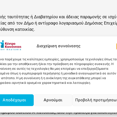
ής ταυτότητας ή Διαβατηρίου και άδειας παραμονής σε ισχύ 
ίας από τον Δήμο ή αντίγραφο λογαριασμού Δημόσιας Επιχε
εύθυνση κατοικίας.
ακής Κατάστασης (Θα αναζητηθεί αυτεπάγγελτα από την Υπη
Διαχείριση συναίνεσης
ού σημειώματος φορολογικού έτους 2018.
ού έτους 2018 (Φορολογική δήλωση).
 να παρέχουμε τις καλύτερες εμπειρίες, χρησιμοποιούμε τεχνολογίες όπως τα
kies για την αποθήκευση ή/και την πρόσβαση σε πληροφορίες συσκευής. Η
τοιχείων Ακινήτων).
αίνεση σε αυτές τις τεχνολογίες θα μας επιτρέψει να επεξεργαζόμαστε
δομένα όπως η συμπεριφορά περιήγησης ή μοναδικά αναγνωριστικά σε αυτόν
 ιστότοπο. Η μη συναίνεση ή η ανάκληση της συγκατάθεσης μπορεί να
ιτροπής περί αναπηρίας με αναγραφόμενο το ποσοστό αναπη
ρεάσει αρνητικά ορισμένα χαρακτηριστικά και λειτουργίες.
ύντα ή/και συζύγου (με αναγραφόμενη τη διάρκεια ανεργίας)
ρχής από το οποίο να προκύπτει η ιδιότητα του γονέα μονογο
οίο να προκύπτει η κατάσταση χηρείας του μονογονέα, δικασ
Αποδέχομαι
Αρνούμαι
Προβολή προτιμήσεω
ονικής μέριμνας σε ένα μόνο γονέα κ.λπ.).
μερου δανείου Α’ κατοικίας, από την Τράπεζα για ιδιοκτήτε