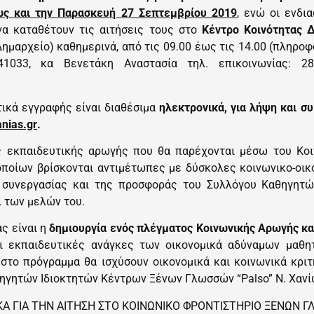
ως και την Παρασκευή 27 Σεπτεμβρίου 2019
, ενώ οι ενδι
να καταθέτουν τις αιτήσεις τους στο
Κέντρο Κοινότητας 
ημαρχείο) καθημερινά, από τις 09.00 έως τις 14.00 (πληρο
 41033, κα Βενετάκη Αναστασία τηλ. επικοινωνίας:
ητικά εγγραφής είναι διαθέσιμα
ηλεκτρονικά, για λήψη και 
nias.gr
.
ες εκπαιδευτικής αρωγής που θα παρέχονται μέσω του Κοι
οποίων βρίσκονται αντιμέτωπες με δύσκολες κοινωνικο-οικ
 συνεργασίας και της προσφοράς του Συλλόγου Καθηγητ
ι των μελών του.
ς είναι η
δημιουργία ενός πλέγματος Κοινωνικής Αρωγής κα
οι εκπαιδευτικές ανάγκες των οικονομικά αδύναμων μαθ
 στο πρόγραμμα θα ισχύσουν οικονομικά και κοινωνικά κριτ
ηγητών Ιδιοκτητών Κέντρων Ξένων Γλωσσών “Palso” Ν. Χανί
Α ΓΙΑ ΤΗΝ ΑΙΤΗΣΗ ΣΤΟ ΚΟΙΝΩΝΙΚΟ ΦΡΟΝΤΙΣΤΗΡΙΟ ΞΕΝΩΝ 