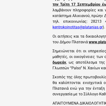
την Τρίτη 17 Σεπτεμβρίου έ
λαμβάνουν πληροφορίες και 
κατάστημα Αλικιανού, πρώην Δ
τηλ. επικοινωνίας: 28213
kentrokoinotitas@
platanias
.
gr
).
Οι αιτήσεις και τα δικαιολογ
του Δήμου Πλατανιά
www.plata
Σημειώνεται ότι οι υπηρεσί
μαθητές, οι οικογένειες των 
δωρεάν
, ως αποτέλεσμα της
Γλωσσών “Palso” Ν. Χανίων κα
Σκοπός της όλης πρωτοβουλία
θα καλύπτονται ενισχυτικά 
Πλατανιά ενώ για την ένταξη
συνεργασία με το
Σύλλογο Καθ
ΑΠΑΙΤΟΥΜΕΝΑ ΔΙΚΑΙΟΛΟΓΗΤΙΚ