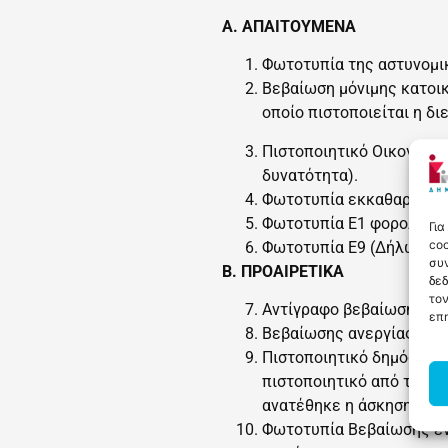
Α. ΑΠΑΙΤΟΥΜΕΝΑ
Φωτοτυπία της αστυνομικ
Βεβαίωση μόνιμης κατοικ
οποίο πιστοποιείται η δι
Πιστοποιητικό Οικογενει
δυνατότητα).
Φωτοτυπία εκκαθαριστικ
Φωτοτυπία Ε1 φορολογικ
Για
coo
Φωτοτυπία Ε9 (Δήλωση Σ
συν
Β. ΠΡΟΑΙΡΕΤΙΚΑ
δε
τον
Αντίγραφο βεβαίωσης επ
επη
Βεβαίωσης ανεργίας αιτο
Πιστοποιητικό δημόσιας α
πιστοποιητικό από το οπ
ανατέθηκε η άσκηση της γ
Φωτοτυπία Βεβαίωσης ενή