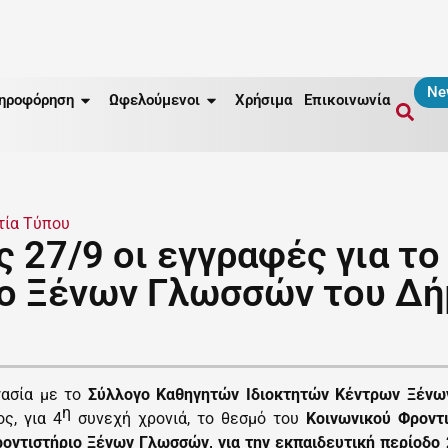
Ne
ηροφόρηση
Ωφελούμενοι
Χρήσιμα
Επικοινωνία
τία Τύπου
 27/9 οι εγγραφές για το
ο Ξένων Γλωσσών του Δ
γασία με το
Σύλλογο Καθηγητών Ιδιοκτητών Κέντρων Ξένω
η
ος, για
4
συνεχή
χρονιά, το θεσμό του
Κοινωνικού Φροντ
οντιστήριο Ξένων Γλωσσών, για την εκπαιδευτική περίοδο 