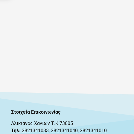
Στοιχεία Επικοινωνίας
Αλικιανός Χανίων Τ.Κ.73005
Τηλ:
2821341033
,
2821341040, 2821341010